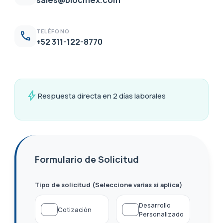
sales@biocmex.com
TELÉFONO
phone
+52 311-122-8770
bolt
Respuesta directa en 2 días laborales
Formulario de Solicitud
Tipo de solicitud (Seleccione varias si aplica)
Desarrollo
Cotización
Personalizado