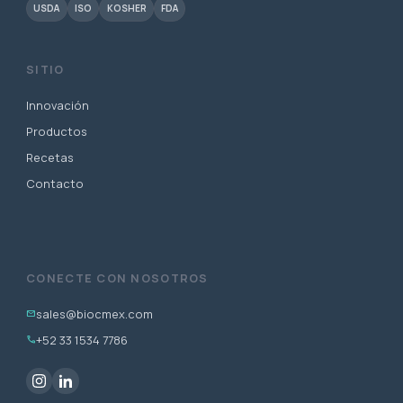
USDA
ISO
KOSHER
FDA
SITIO
Innovación
Productos
Recetas
Contacto
CONECTE CON NOSOTROS
sales@biocmex.com
mail
+52 33 1534 7786
phone