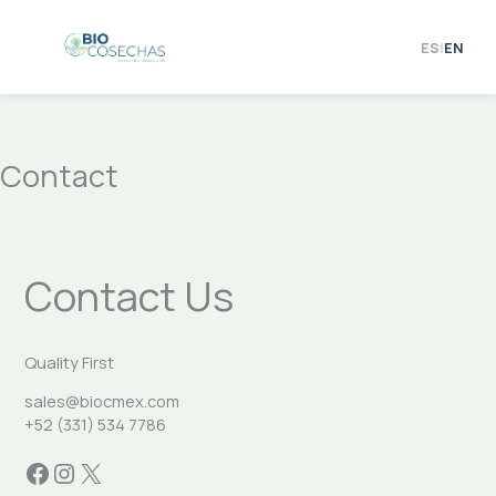
Skip
to
ES
|
EN
content
Contact
Contact Us
Quality First
sales@biocmex.com
+52 (331) 534 7786