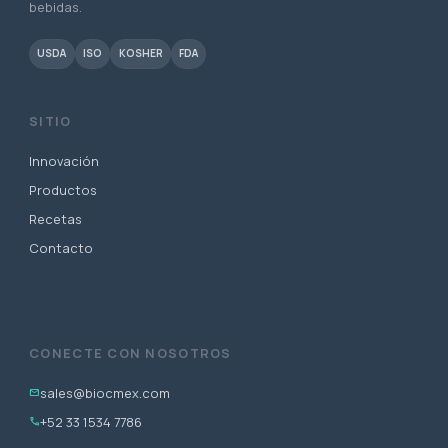
bebidas.
USDA
ISO
KOSHER
FDA
SITIO
Innovación
Productos
Recetas
Contacto
CONECTE CON NOSOTROS
sales@biocmex.com
mail
+52 33 1534 7786
phone